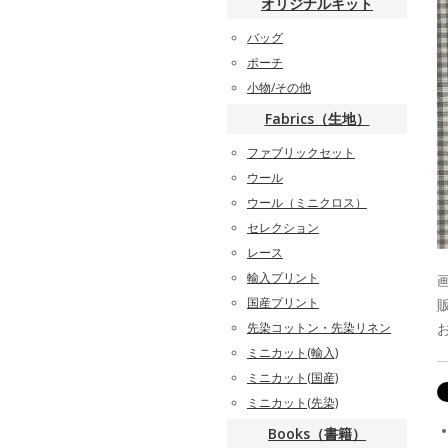
オリジナルキット
バッグ
ポーチ
小物/その他
Fabrics（生地）
ファブリックセット
ウール
ウール（ミニクロス）
セレクション
レース
輸入プリント
国産プリント
先染コットン・先染リネン
ミニカット(輸入)
ミニカット(国産)
ミニカット(先染)
Books（書籍）