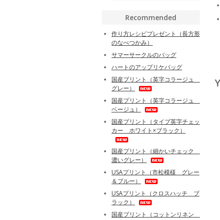
Recommended
作り方レシピプレゼント（長方形
のなべつかみ）
サマーサークルのバッグ
ハートのアップリケバッグ
国産プリント（英字コラージュ
Y
グレー）
国産プリント（英字コラージュ
ベージュ）
国産プリント（タイプ英字チェッ
カー ホワイト×ブラック）
国産プリント（細かいチェック
濃いグレー）
USAプリント（市松模様 グレー
＆ブルー）
USAプリント（クロスハッチ ブ
ラック）
国産プリント（コットンリネン