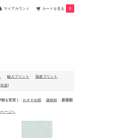
マイアカウント
カートを見る
0
ス
輸入プリント
国産プリント
先染)
び順を変更 ]
-
おすすめ順
-
価格順
-
新着順
のページへ