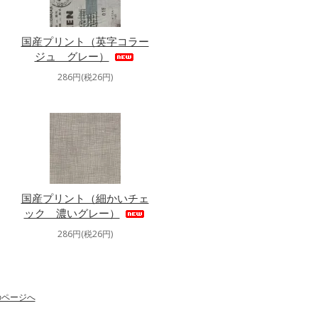
国産プリント（英字コラー
ジュ グレー）
286円(税26円)
国産プリント（細かいチェ
ック 濃いグレー）
286円(税26円)
のページへ