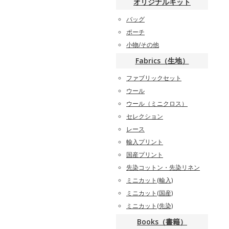
オリジナルキット
バッグ
ポーチ
小物/その他
Fabrics（生地）
ファブリックセット
ウール
ウール（ミニクロス）
セレクション
レース
輸入プリント
国産プリント
先染コットン・先染リネン
ミニカット(輸入)
ミニカット(国産)
ミニカット(先染)
Books（書籍）