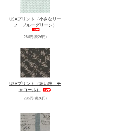
USAプリント（小さなリー
フ ブルーグリーン）
286円(税26円)
USAプリント（細い枝 チ
ャコール）
286円(税26円)