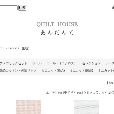
OP
>
Fabrics（生地）
ファブリックセット
ウール
ウール（ミニクロス）
セレクション
レー
先染コットン・先染リネン
ミニカット(輸入)
ミニカット(国産)
ミニカット(
[ 並
全 [398] 商品中 [1-12] 商品を表示しています
次