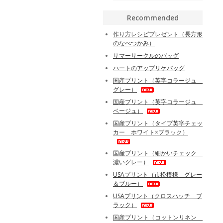
Recommended
作り方レシピプレゼント（長方形
のなべつかみ）
サマーサークルのバッグ
ハートのアップリケバッグ
国産プリント（英字コラージュ
グレー）
国産プリント（英字コラージュ
ベージュ）
国産プリント（タイプ英字チェッ
カー ホワイト×ブラック）
国産プリント（細かいチェック
濃いグレー）
USAプリント（市松模様 グレー
＆ブルー）
USAプリント（クロスハッチ ブ
ラック）
国産プリント（コットンリネン