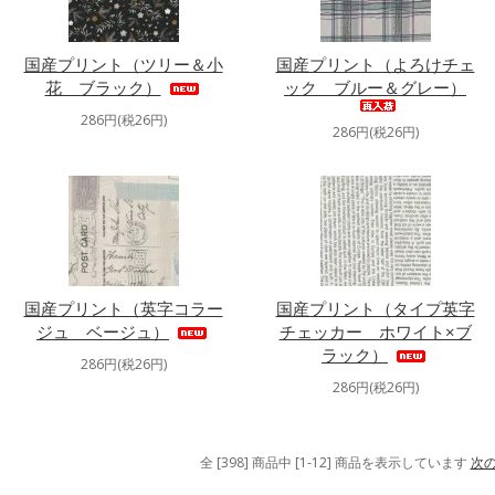
国産プリント（ツリー＆小
国産プリント（よろけチェ
花 ブラック）
ック ブルー＆グレー）
286円(税26円)
286円(税26円)
国産プリント（英字コラー
国産プリント（タイプ英字
ジュ ベージュ）
チェッカー ホワイト×ブ
ラック）
286円(税26円)
286円(税26円)
全 [398] 商品中 [1-12] 商品を表示しています
次