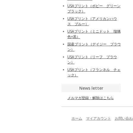
USAプリント（ポピー グリーン
ブラック）
USAプリント（アメリカンハウ
ス ブルー）
USAプリント（ミニドット 瑠璃
色×黒）
国産プリント（デイジー ブラウ
ン）
USAプリント（リーフ ブラウ
ン）
USAプリント（フランネル チェ
ック）
News letter
メルマガ登録・解除はこちら
ホーム
マイアカウント
お問い合わ