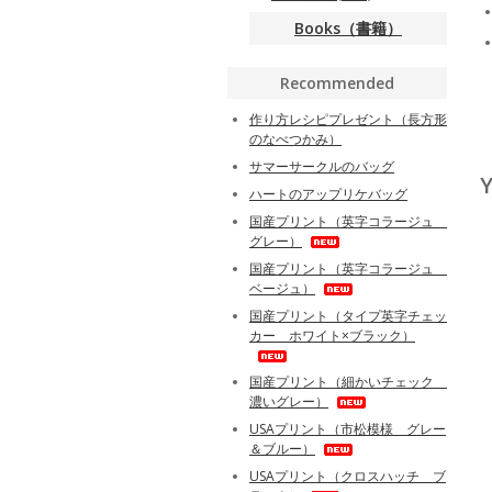
Books（書籍）
Recommended
作り方レシピプレゼント（長方形
のなべつかみ）
サマーサークルのバッグ
Y
ハートのアップリケバッグ
国産プリント（英字コラージュ
グレー）
国産プリント（英字コラージュ
ベージュ）
国産プリント（タイプ英字チェッ
カー ホワイト×ブラック）
国産プリント（細かいチェック
濃いグレー）
USAプリント（市松模様 グレー
＆ブルー）
USAプリント（クロスハッチ ブ