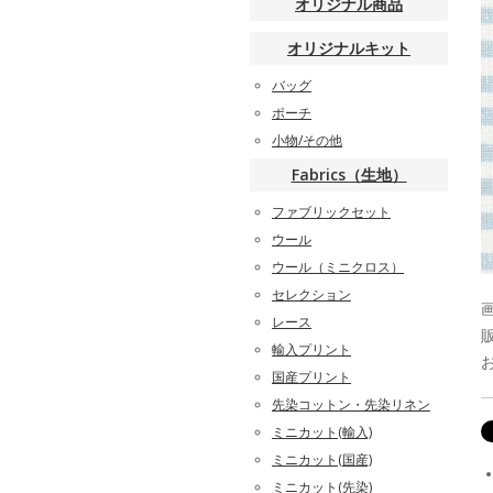
オリジナル商品
オリジナルキット
バッグ
ポーチ
小物/その他
Fabrics（生地）
ファブリックセット
ウール
ウール（ミニクロス）
セレクション
レース
輸入プリント
国産プリント
先染コットン・先染リネン
ミニカット(輸入)
ミニカット(国産)
ミニカット(先染)