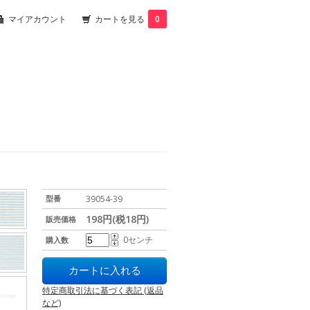
マイアカウント
カートを見る
0
型番
39054-39
198円(税18円)
販売価格
0センチ
購入数
特定商取引法に基づく表記 (返品
など)