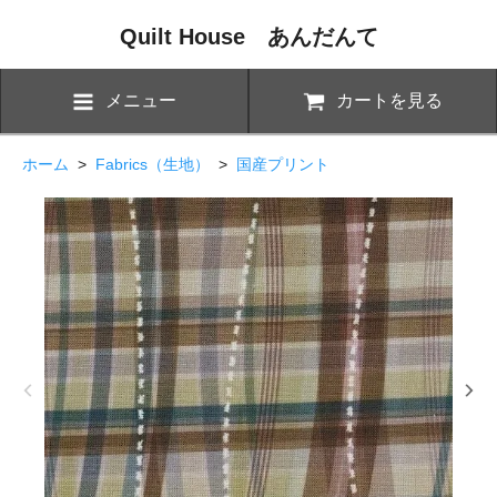
Quilt House あんだんて
メニュー
カートを見る
ホーム
>
Fabrics（生地）
>
国産プリント