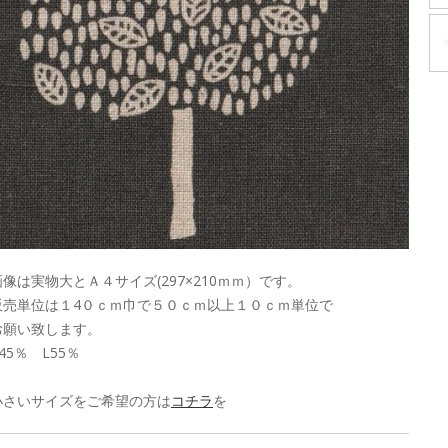
画像は実物大とＡ４サイズ(297×210ｍｍ）です。
販売単位は１4０ｃｍ巾で５０ｃｍ以上１０ｃｍ単位で
お願い致します。
45％ L55％
小さいサイズをご希望の方は
コチラ
を