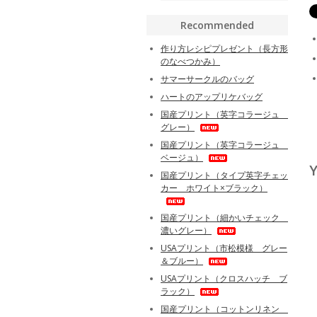
Recommended
作り方レシピプレゼント（長方形
のなべつかみ）
サマーサークルのバッグ
ハートのアップリケバッグ
国産プリント（英字コラージュ
グレー）
国産プリント（英字コラージュ
ベージュ）
Y
国産プリント（タイプ英字チェッ
カー ホワイト×ブラック）
国産プリント（細かいチェック
濃いグレー）
USAプリント（市松模様 グレー
＆ブルー）
USAプリント（クロスハッチ ブ
ラック）
国産プリント（コットンリネン