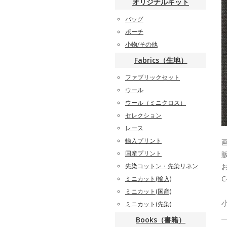
オリジナルキット
バッグ
ポーチ
小物/その他
Fabrics（生地）
ファブリックセット
ウール
ウール（ミニクロス）
セレクション
レース
輸入プリント
国産プリント
先染コットン・先染リネン
C
ミニカット(輸入)
ミニカット(国産)
ミニカット(先染)
Books（書籍）